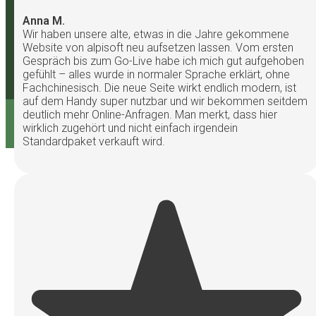
info@alpisoft.net
Anna M.
Wir haben unsere alte, etwas in die Jahre gekommene
Website von alpisoft neu aufsetzen lassen. Vom ersten
Gespräch bis zum Go-Live habe ich mich gut aufgehoben
gefühlt – alles wurde in normaler Sprache erklärt, ohne
Fachchinesisch. Die neue Seite wirkt endlich modern, ist
auf dem Handy super nutzbar und wir bekommen seitdem
© alpisoft.net · Individuelle Software &
deutlich mehr Online-Anfragen. Man merkt, dass hier
Webentwicklung aus München · Impressum ·
wirklich zugehört und nicht einfach irgendein
Datenschutz
Standardpaket verkauft wird.