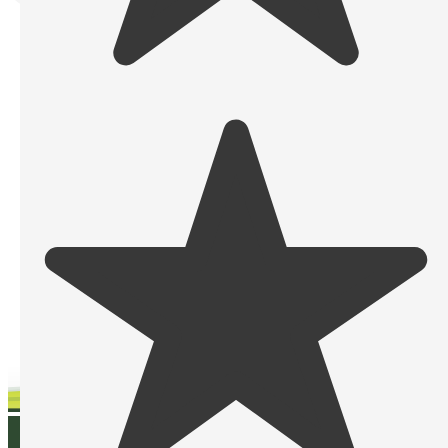
Eine spezialisierte
SEO Agentur Hamburg
kennt den
lokalen Markt,
die Wettbewerbssituation und das Suchverhalten in der
Region.
Dadurch können Strategien gezielt auf Hamburg
zugeschnitten werden –
von lokalen Keywords über Standortseiten bis hin zur
Google-Unternehmensprofil-Optimierung.
Das sorgt für deutlich bessere Ergebnisse als generische
SEO-Ansätze.