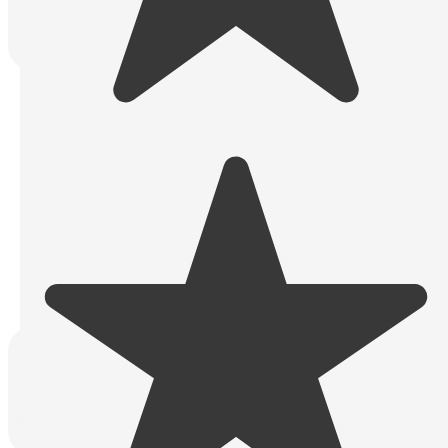
Warum ist Local SEO für
Unternehmen in Hamburg so wichtig?
Local SEO Hamburg
sorgt dafür, dass Ihr Unternehmen
bei lokalen Suchanfragen
und in Google Maps sichtbar wird.
Gerade in einer großen Stadt wie Hamburg suchen Kunden
gezielt nach Anbietern
in ihrer Nähe.
Eine optimierte lokale Präsenz führt zu mehr Anrufen,
Terminbuchungen
und qualifizierten Anfragen aus Ihrer Region.
Was unterscheidet eine SEO Agentur
Hamburg von allgemeinen SEO-
Anbietern?