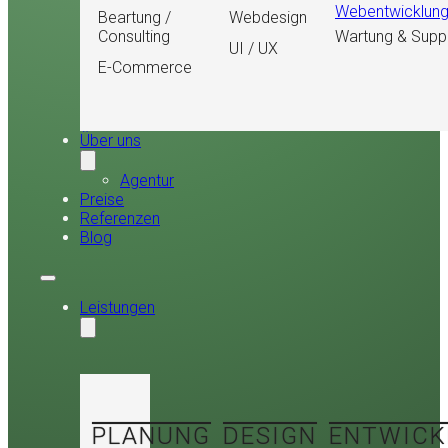
Webentwicklun
Beartung /
Webdesign
Consulting
Wartung & Supp
UI / UX
E-Commerce
Über uns
Agentur
Preise
Referenzen
Blog
Leistungen
PLANUNG
DESIGN
ENTWICK