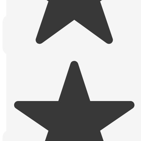
Wie lange dauert SEO Optimierung in
Hamburg, bis erste Ergebnisse
sichtbar sind?
Die ersten Verbesserungen durch eine professionelle
SEO
Optimierung in Hamburg
sind in der Regel nach etwa 2–3 Monaten sichtbar.
Stabile Rankings und nachhaltiger organischer Traffic
entstehen meist innerhalb von
4–6 Monaten – abhängig von Wettbewerb, Ausgangslage
der Website
und der gewählten SEO-Strategie.