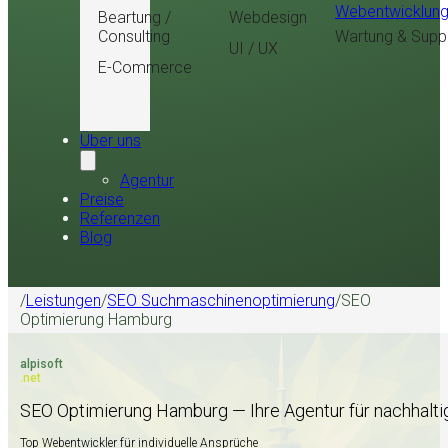
Webentwicklun
Beartung /
Webdesign
Consulting
Wartung & Supp
UI / UX
E-Commerce
Über uns
Agentur
Preise
Referenzen
Blog
/
Leistungen
/
SEO Suchmaschinenoptimierung
/
SEO
Optimierung Hamburg
alpisoft
.net
SEO Optimierung Hamburg — Ihre Agentur für nachhal
Top Webentwickler für individuelle Ansprüche