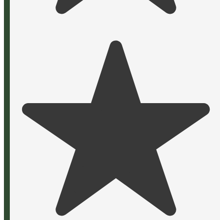
alpisoft
.net
Maßgeschneiderte Softwarelösungen für
individuelle Ansprüche. Ihre Web- &
Softwareagentur aus München.
Leistungen
Webentwicklung
Softwareentwicklung
Kontakt