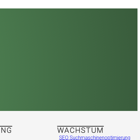
UNG
WACHSTUM
SEO Suchmaschinenoptimierung