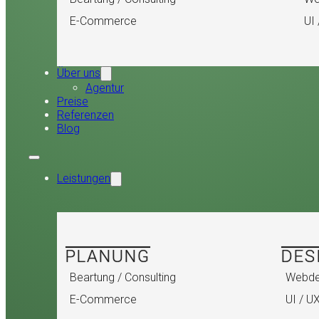
E-Commerce
UI 
Über uns
Agentur
Preise
Referenzen
Blog
Leistungen
PLANUNG
DES
Beartung / Consulting
Webde
E-Commerce
UI / U