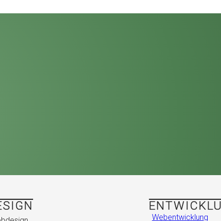
ESIGN
ENTWICKL
Webentwicklung
bdesign