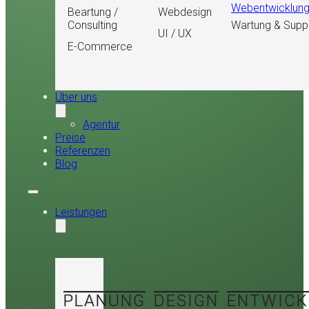
Webentwicklun
Beartung /
Webdesign
Consulting
Wartung & Supp
UI / UX
E-Commerce
Über uns
Agentur
Preise
Referenzen
Blog
Leistungen
PLANUNG
DESIGN
ENTWICK