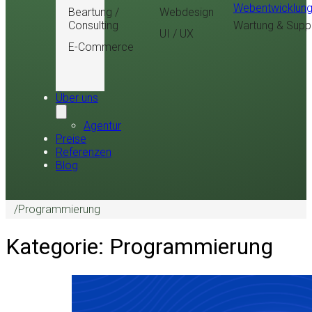
Webentwicklun
Beartung /
Webdesign
Consulting
Wartung & Supp
UI / UX
E-Commerce
Über uns
Agentur
Preise
Referenzen
Blog
/
Programmierung
Kategorie:
Programmierung