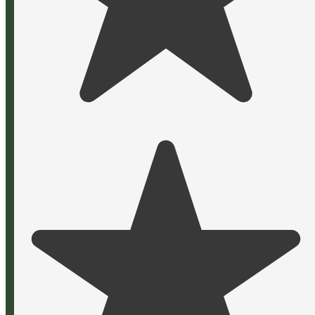
alpisoft
.net
Maßgeschneiderte Softwarelösungen für
individuelle Ansprüche. Ihre Web- &
Softwareagentur aus München.
Leistungen
Webentwicklung
Softwareentwicklung
Kontakt
info@alpisoft.net