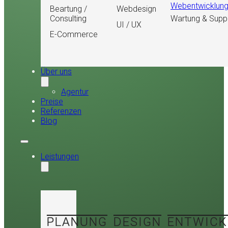
Webentwicklun
Beartung /
Webdesign
Consulting
Wartung & Supp
UI / UX
E-Commerce
Über uns
Agentur
Preise
Referenzen
Blog
Leistungen
PLANUNG
DESIGN
ENTWICK