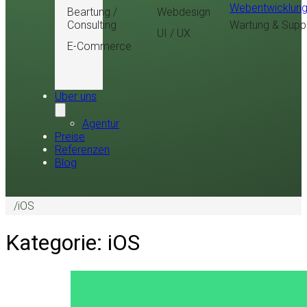
Webentwicklun
Beartung /
Webdesign
Consulting
Wartung & Supp
UI / UX
E-Commerce
Über uns
Agentur
Preise
Referenzen
Blog
/
iOS
Kategorie:
iOS